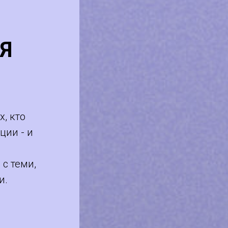
Я
х, кто
ции - и
 с теми,
и.