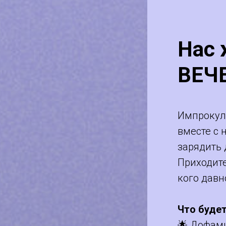
Нас
ВЕЧ
Импрокуль
вместе с 
зарядить 
Приходите
кого давн
Что буде
🌟 Дофам