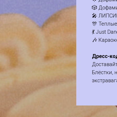
🎲 Дофам
🎤 ЛИПСИ
🎊 Теплы
💃 Just Da
🎶 Караок
Дресс-ко
Доставай
Блёстки, 
экстраваг