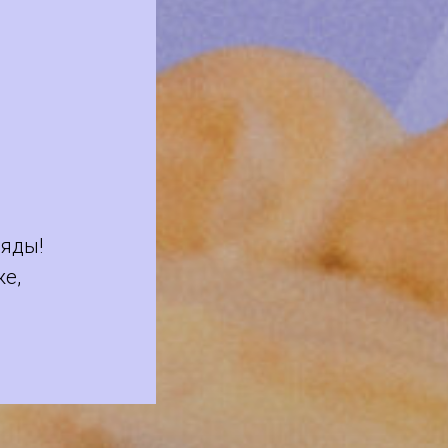
ряды!
же,