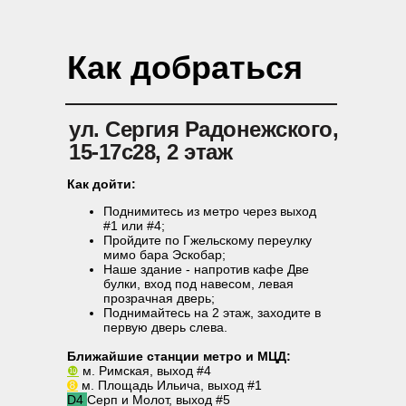
Как добраться
ул. Сергия Радонежского,
15-17с28, 2 этаж
Как дойти:
Поднимитесь из метро через выход
#1 или #4;
Пройдите по Гжельскому переулку
мимо бара Эскобар;
Наше здание - напротив кафе Две
булки, вход под навесом, левая
прозрачная дверь;
Поднимайтесь на 2 этаж, заходите в
первую дверь слева.
Ближайшие станции метро и МЦД:
❿
м.
Римская, выход #4
➑
м. Площадь Ильича, выход #1
D4
Серп и Молот, выход #5