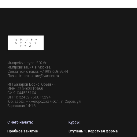
ИмпроКультура. 2026г.
Импровизация в Москве.
Связаться с нами: +7 993 608 9244
Почта: improculture@yandex.ru
ИП Базаров Борис Юрьевич
ИНН: 525463519688
БИК: 044525104
ОГРН: 32452 75001 52941
Юр. адрес: Нижегородская обл., г. Саров, ул.
Березовая 14-16
С чего начать:
Курсы:
Пробное занятие
Ступень 1. Короткая форма