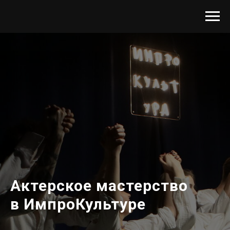
Актерское мастерство
в ИмпроКультуре