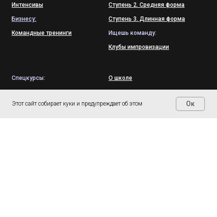
Интенсивы
Ступень 2. Средняя форма
Бизнесу:
Ступень 3. Длинная форма
Командные тренинги
Ищешь команду:
Клубы импровизации
Спецкурсы:
О школе
Рэп-фристайл
Договор оферты
Ок
Этот сайт собирает куки и предупреждает об этом
Шекспир
Политика конфиденциальности
Гейм + Скетчи
Согласие на обработку данных
Импров-баттлы
Как нас найти
Тупров
Моноимпров